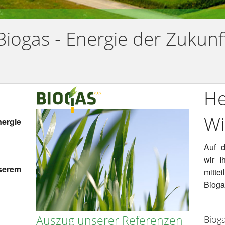
Biogas - Energie der Zukunf
He
Wi
nergie
Auf d
wir I
erem
mitte
Biogas
Auszug unserer Referenzen
Bioga